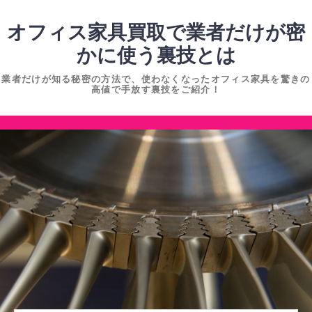
コ
ン
オフィス家具買取で業者だけが密
テ
かに使う裏技とは
ン
業者だけが知る秘密の方法で、使わなくなったオフィス家具を驚きの
ツ
高値で手放す裏技をご紹介！
へ
ス
コ
キ
ン
ッ
テ
プ
ン
ツ
へ
ス
キ
ッ
プ