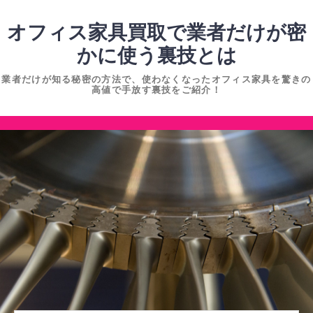
コ
ン
オフィス家具買取で業者だけが密
テ
かに使う裏技とは
ン
業者だけが知る秘密の方法で、使わなくなったオフィス家具を驚きの
ツ
高値で手放す裏技をご紹介！
へ
ス
コ
キ
ン
ッ
テ
プ
ン
ツ
へ
ス
キ
ッ
プ